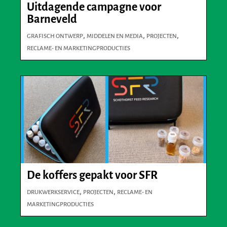
Uitdagende campagne voor
Barneveld
,
,
,
GRAFISCH ONTWERP
MIDDELEN EN MEDIA
PROJECTEN
RECLAME- EN MARKETINGPRODUCTIES
De koffers gepakt voor SFR
,
,
DRUKWERKSERVICE
PROJECTEN
RECLAME- EN
MARKETINGPRODUCTIES