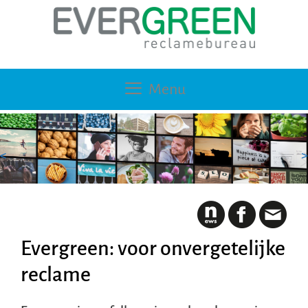
Ga
Ga
naar
naar
de
de
inhoud
inhoud
Menu
<
>
Evergreen: voor onvergetelijke
reclame