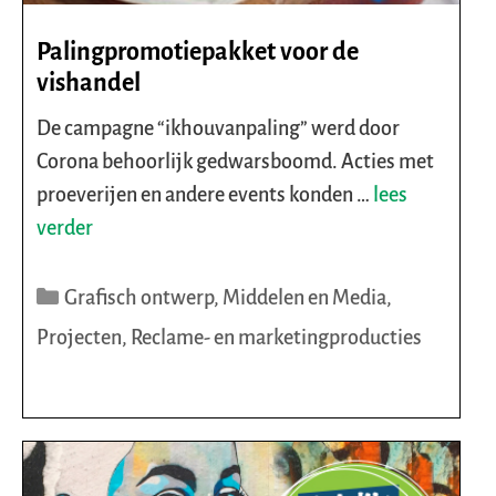
Palingpromotiepakket voor de
vishandel
De campagne “ikhouvanpaling” werd door
Corona behoorlijk gedwarsboomd. Acties met
proeverijen en andere events konden …
lees
verder
Categorieën
Grafisch ontwerp
,
Middelen en Media
,
Projecten
,
Reclame- en marketingproducties