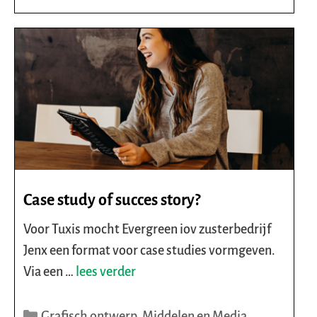
Case study of succes story?
Voor Tuxis mocht Evergreen iov zusterbedrijf
Jenx een format voor case studies vormgeven.
Via een …
lees verder
Categorieën
Grafisch ontwerp
,
Middelen en Media
,