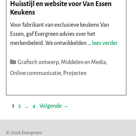
Huisstijl en website voor Van Essen
Keukens
Voor fabrikant van exclusieve keukens Van
Essen, gaf Evergreen advies over het
merkenbeleid. We ontwikkelden …
lees verder
Categorieën
Grafisch ontwerp
,
Middelen en Media
,
Online communicatie
,
Projecten
Pagina
Pagina
Pagina
1
2
…
4
Volgende
→
© 2026 Evergreen