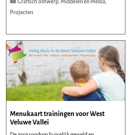
Categorieën
Grafisch ontwerp
,
Middelen en Media
,
Projecten
Menukaart trainingen voor West
Veluwe Vallei
De zorg rondom huiselijk geweld en