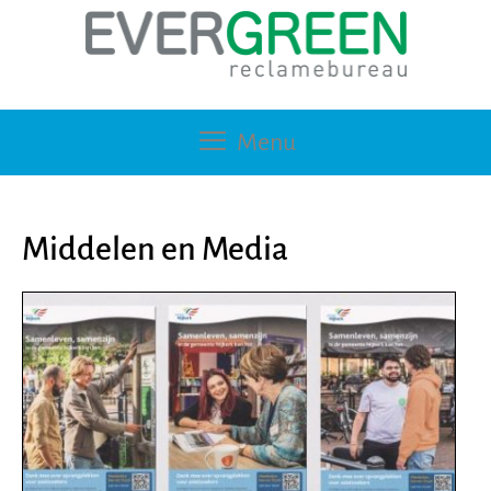
Ga
Ga
naar
naar
de
de
inhoud
inhoud
Menu
Middelen en Media