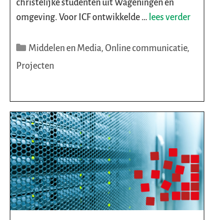
christelijke studenten uit Wageningen en
omgeving. Voor ICF ontwikkelde …
lees verder
Categorieën
Middelen en Media
,
Online communicatie
,
Projecten