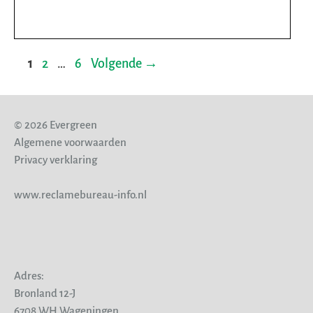
Pagina
Pagina
Pagina
1
2
…
6
Volgende
→
© 2026 Evergreen
Algemene voorwaarden
Privacy verklaring
www.reclamebureau-info.nl
Adres:
Bronland 12-J
6708 WH Wageningen