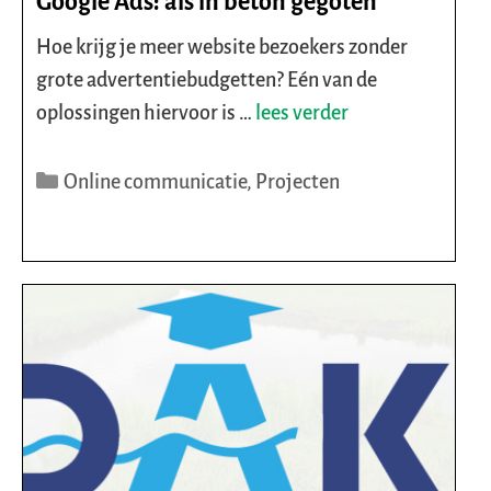
Google Ads: als in beton gegoten
Hoe krijg je meer website bezoekers zonder
grote advertentiebudgetten? Eén van de
oplossingen hiervoor is …
lees verder
Categorieën
Online communicatie
,
Projecten