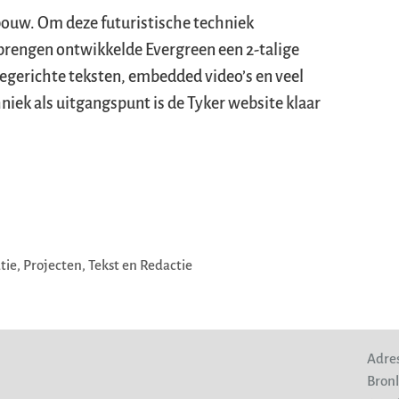
bouw. Om deze futuristische techniek
 brengen ontwikkelde Evergreen een 2-talige
erichte teksten, embedded video’s en veel
hniek als uitgangspunt is de Tyker website klaar
tie
,
Projecten
,
Tekst en Redactie
Adres
Bronl